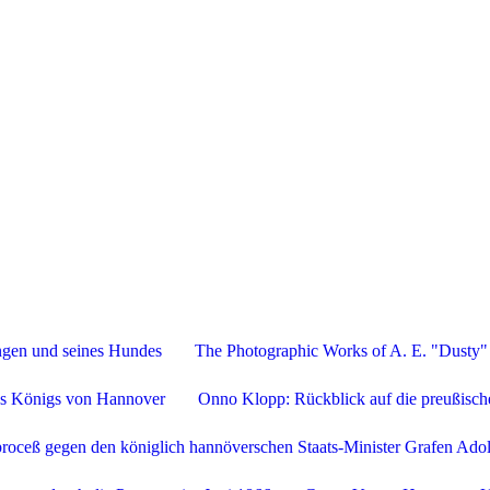
Stefan Ottermanns
ngen und seines Hundes
The Photographic Works of A. E. "Dusty" 
es Königs von Hannover
Onno Klopp: Rückblick auf die preußisc
roceß gegen den königlich hannöverschen Staats-Minister Grafen Ado